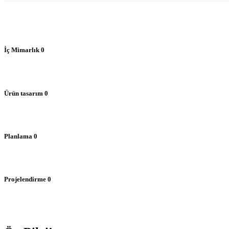
İç Mimarlık
0
Ürün tasarım
0
Planlama
0
Projelendirme
0