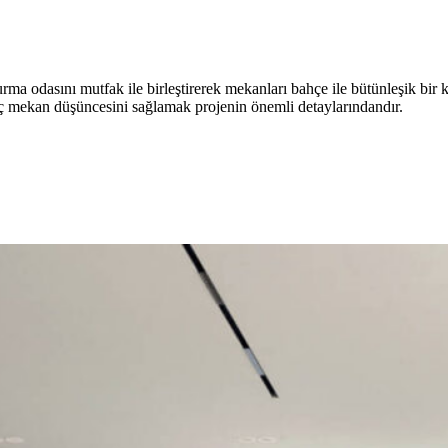
urma odasını mutfak ile birleştirerek mekanları bahçe ile bütünleşik bi
r iç mekan düşüncesini sağlamak projenin önemli detaylarındandır.